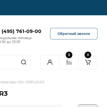
 (495) 761-09-00
Обратный звонок
недельник-пятница
0.00 до 20.00
0
0
стема Haier HSU-33HPL03/R3
R3