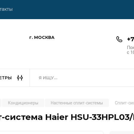
такты
г. МОСКВА
+7
По
с 1
ЕТРЫ
Кондиционеры
Настенные сплит-системы
Сплит-си
-система Haier HSU-33HPL03/