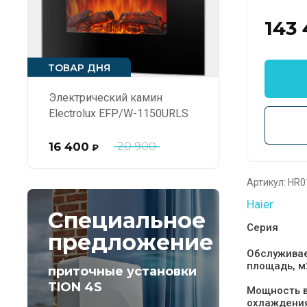
143
ТОВАР ДНЯ
Электрический камин
Electrolux EFP/W-1150URLS
16 400
20 900
₽
Артикул:
HR0
Haier
Специальное
Серия
предложение
Обслужива
площадь, м
приточные установки
TION 4S
Мощность 
охлаждени