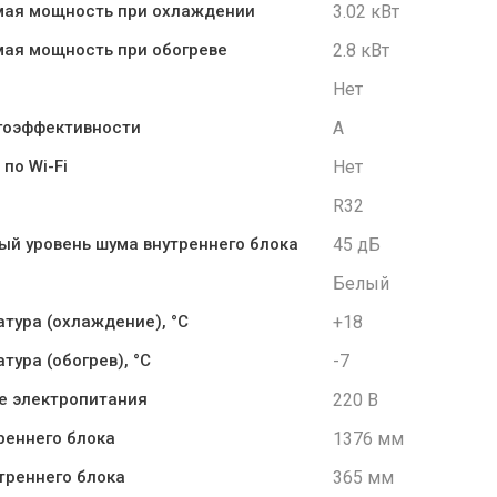
3.02 кВт
мая мощность при охлаждении
2.8 кВт
ая мощность при обогреве
Нет
A
гоэффективности
Нет
по Wi-Fi
R32
45 дБ
й уровень шума внутреннего блока
Белый
+18
атура (охлаждение), °C
-7
тура (обогрев), °C
220 В
е электропитания
1376 мм
реннего блока
365 мм
треннего блока