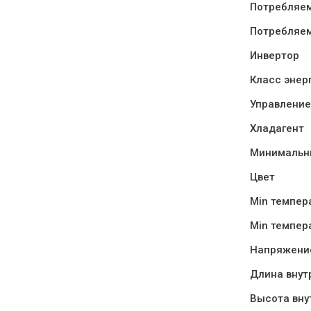
Потребляе
Потребляем
Инвертор
Класс энер
Управление 
Хладагент
Минимальны
Цвет
Min темпер
Min темпера
Напряжени
Длина внут
Высота вну