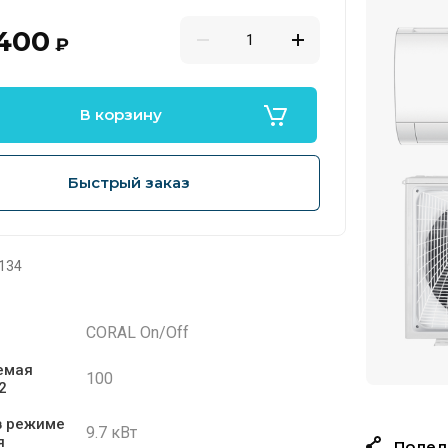
 400
₽
В корзину
Быстрый заказ
134
CORAL On/Off
емая
100
2
в режиме
9.7 кВт
я
Подел