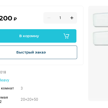
 200
₽
В корзину
Быстрый заказ
018
Heavy
3
 комнат
емая
20+20+50
2