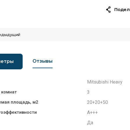
Подел
едыдущий
Отзывы
метры
Mitsubishi Heavy
3
 комнат
20+20+50
мая площадь, м2
A+++
гоэффективности
Да