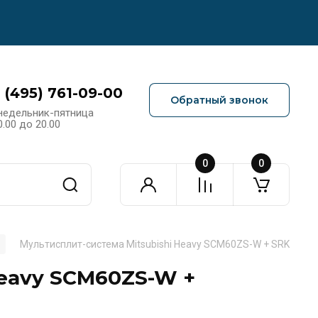
 (495) 761-09-00
Обратный звонок
недельник-пятница
0.00 до 20.00
0
0
Мультисплит-система Mitsubishi Heavy SCM60ZS-W + SRK20ZS
Heavy SCM60ZS-W +