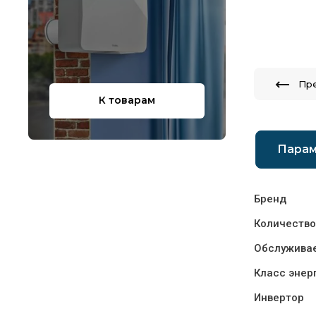
Пр
К товарам
Пара
Бренд
Количество
Обслуживае
Класс энер
Инвертор