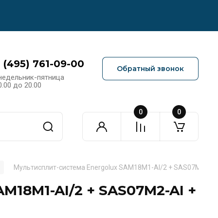
 (495) 761-09-00
Обратный звонок
недельник-пятница
0.00 до 20.00
0
0
Мультисплит-система Energolux SAM18M1-AI/2 + SAS07M2-AI 
M18M1-AI/2 + SAS07M2-AI +