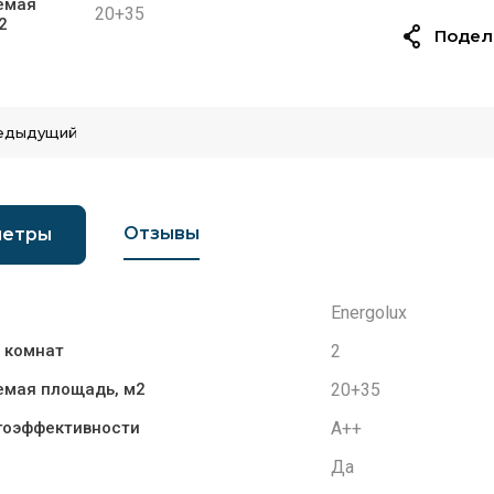
емая
20+35
2
Подел
едыдущий
Отзывы
метры
Energolux
2
 комнат
20+35
мая площадь, м2
A++
гоэффективности
Да