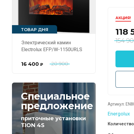
АКЦИЯ!
118 
ТОВАР ДНЯ
154 9
Электрический камин
Electrolux EFP/W-1150URLS
16 400
20 900
₽
Специальное
предложение
Артикул:
EN8
Energolux
приточные установки
Количество
TION 4S