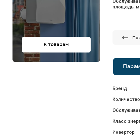
Обслужива
площадь, м
Пр
К товарам
Пара
Бренд
Количество
Обслуживае
Класс энер
Инвертор